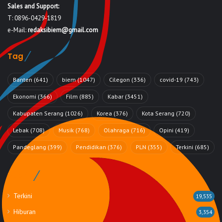
Sales and Support:
T: 0896-0429-1819
e-Mail:
redaksibiem@gmail.com
Tag
Banten
(641)
biem
(1047)
Cilegon
(336)
covid-19
(743)
Ekonomi
(366)
Film
(885)
Kabar
(3451)
Kabupaten Serang
(1026)
Korea
(376)
Kota Serang
(720)
Lebak
(708)
Musik
(768)
Olahraga
(716)
Opini
(419)
Pandeglang
(399)
Pendidikan
(376)
PLN
(355)
Terkini
(685)
Rubrik
Terkini
19,535
Hiburan
3,354