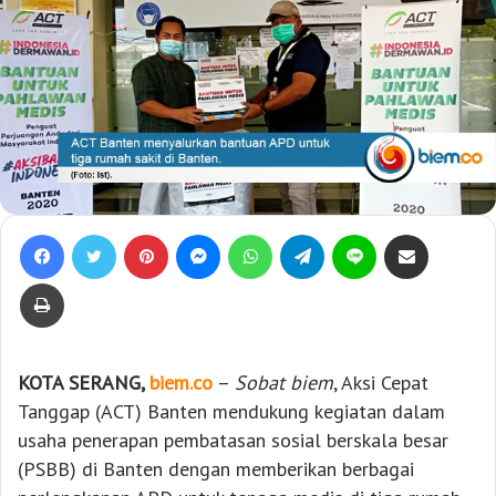
Facebook
Twitter
Pinterest
Messenger
WhatsApp
Telegram
Line
Bagikan lewat e-Mail
Print
KOTA SERANG,
biem.co
–
Sobat biem
, Aksi Cepat
Tanggap (ACT) Banten mendukung kegiatan dalam
usaha penerapan pembatasan sosial berskala besar
(PSBB) di Banten dengan memberikan berbagai