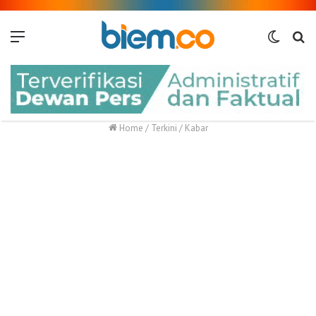
Menu
Switch
Me
skin
Home
/
Terkini
/
Kabar