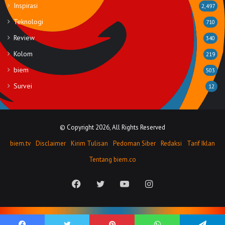
Inspirasi
2,497
Teknologi
710
Review
340
Kolom
219
biem
503
Survei
12
© Copyright 2026, All Rights Reserved
biem.tv
Disclaimer
Kirim Tulisan
Pedoman Siber
Redaksi
Tarif Iklan
Tentang biem.co
Facebook
Twitter
YouTube
Instagram