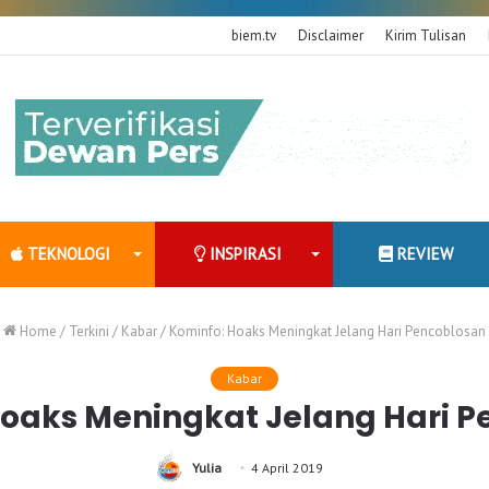
biem.tv
Disclaimer
Kirim Tulisan
TEKNOLOGI
INSPIRASI
REVIEW
Home
/
Terkini
/
Kabar
/
Kominfo: Hoaks Meningkat Jelang Hari Pencoblosan
Kabar
oaks Meningkat Jelang Hari 
Yulia
4 April 2019