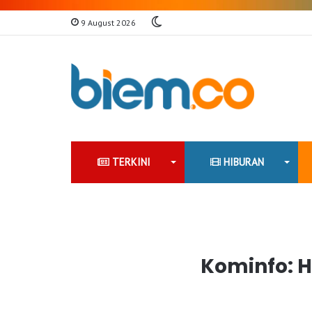
Switch
9 August 2026
skin
TERKINI
HIBURAN
Kominfo: H