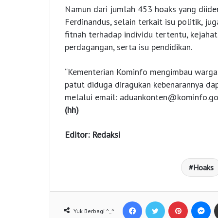
Namun dari jumlah 453 hoaks yang diident
Ferdinandus, selain terkait isu politik, 
fitnah terhadap individu tertentu, kejaha
perdagangan, serta isu pendidikan.
“Kementerian Kominfo mengimbau wargan
patut diduga diragukan kebenarannya d
melalui email:
aduankonten@kominfo.go
(hh)
Editor: Redaksi
Hoaks
Facebook
Twitter
Pinterest
Messenger
Yuk Berbagi ^_^