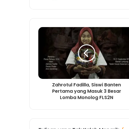
s
i
t
e
Zahrotul Fadilla, Siswi Banten
Pertama yang Masuk 3 Besar
Lomba Monolog FLS2N