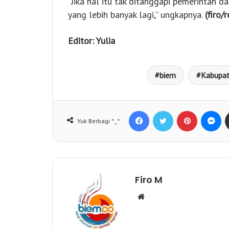
“Jika hal itu tak ditanggapi pemerintah 
yang lebih banyak lagi,” ungkapnya.
(firo/
Editor: Yulia
biem
Kabupat
Facebook
Twitter
Pinterest
Messenger
Yuk Berbagi ^_^
Firo M
W
e
b