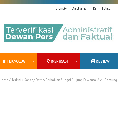
biem.tv
Disclaimer
Kirim Tulisan
TEKNOLOGI
INSPIRASI
REVIEW
Home
/
Terkini
/
Kabar
/
Demo Perbaikan Sungai Ciujung Diwarnai Aksi Gantung D