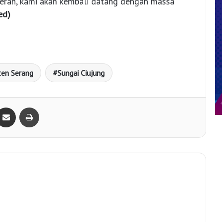
daerah, kami akan kembali datang dengan massa
red)
en Serang
Sungai Ciujung
Bagikan lewat e-Mail
Print