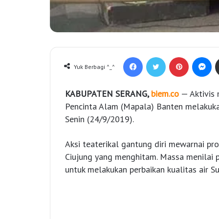
Facebook
Twitter
Pinterest
Messenger
Yuk Berbagi ^_^
KABUPATEN SERANG,
biem.co
— Aktivis
Pencinta Alam (Mapala) Banten melakukan
Senin (24/9/2019).
Aksi teaterikal gantung diri mewarnai pr
Ciujung yang menghitam. Massa menilai
untuk melakukan perbaikan kualitas air Su