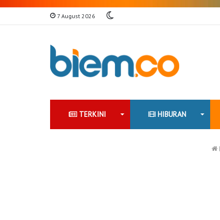
Switch
7 August 2026
skin
TERKINI
HIBURAN