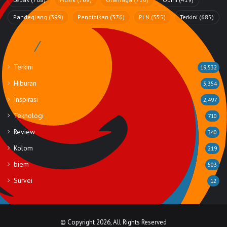
Pandeglang
(399)
Pendidikan
(376)
PLN
(355)
Terkini
(685)
Rubrik
Terkini
19,532
Hiburan
3,354
Inspirasi
2,497
Teknologi
710
Review
340
Kolom
219
biem
503
Survei
12
© Copyright 2026, All Rights Reserved