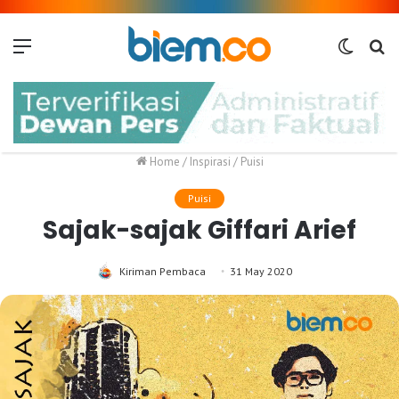
Menu
Switch
Me
skin
Home
/
Inspirasi
/
Puisi
Puisi
Sajak-sajak Giffari Arief
Kiriman Pembaca
31 May 2020