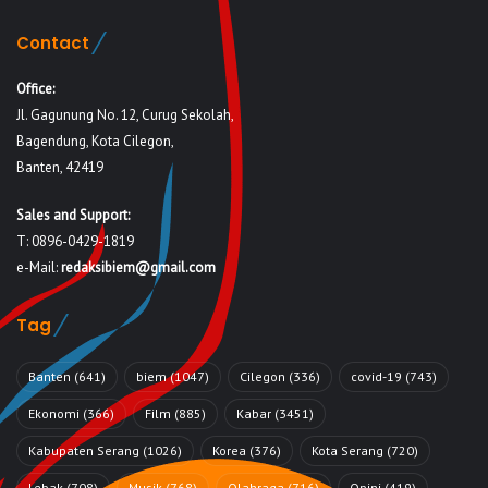
Contact
Office:
Jl. Gagunung No. 12, Curug Sekolah,
Bagendung, Kota Cilegon,
Banten, 42419
Sales and Support:
T: 0896-0429-1819
e-Mail:
redaksibiem@gmail.com
Tag
Banten
(641)
biem
(1047)
Cilegon
(336)
covid-19
(743)
Ekonomi
(366)
Film
(885)
Kabar
(3451)
Kabupaten Serang
(1026)
Korea
(376)
Kota Serang
(720)
Lebak
(708)
Musik
(768)
Olahraga
(716)
Opini
(419)