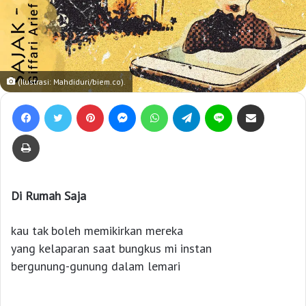
(Ilustrasi: Mahdiduri/biem.co).
Facebook
Twitter
Pinterest
Messenger
WhatsApp
Telegram
Line
Bagikan lewat e-Mail
Print
Di Rumah Saja
kau tak boleh memikirkan mereka
yang kelaparan saat bungkus mi instan
bergunung-gunung dalam lemari