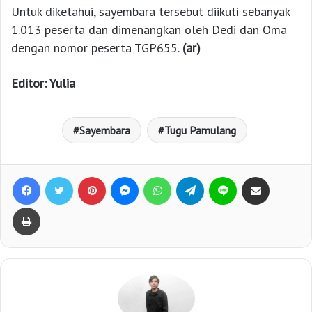
Untuk diketahui, sayembara tersebut diikuti sebanyak
1.013 peserta dan dimenangkan oleh Dedi dan Oma
dengan nomor peserta TGP655.
(ar)
Editor: Yulia
Sayembara
Tugu Pamulang
Facebook
Twitter
Pinterest
Messenger
WhatsApp
Telegram
Line
Bagikan lewat e-Mail
Print