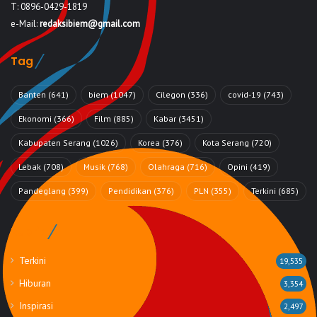
T: 0896-0429-1819
e-Mail:
redaksibiem@gmail.com
Tag
Banten
(641)
biem
(1047)
Cilegon
(336)
covid-19
(743)
Ekonomi
(366)
Film
(885)
Kabar
(3451)
Kabupaten Serang
(1026)
Korea
(376)
Kota Serang
(720)
Lebak
(708)
Musik
(768)
Olahraga
(716)
Opini
(419)
Pandeglang
(399)
Pendidikan
(376)
PLN
(355)
Terkini
(685)
Rubrik
Terkini
19,535
Hiburan
3,354
Inspirasi
2,497