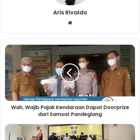
Aris Rivaldo
W
e
b
s
i
t
e
Wah, Wajib Pajak Kendaraan Dapat Doorprize
dari Samsat Pandeglang