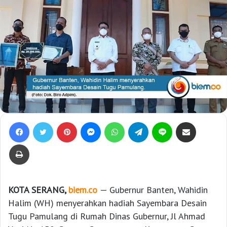
Facebook
Twitter
Pinterest
Messenger
WhatsApp
Telegram
Line
Bagikan lewat e-Mail
Print
KOTA SERANG,
biem.co
— Gubernur Banten, Wahidin
Halim (WH) menyerahkan hadiah Sayembara Desain
Tugu Pamulang di Rumah Dinas Gubernur, Jl Ahmad