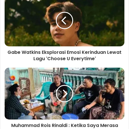
i
t
e
Gabe Watkins Eksplorasi Emosi Kerinduan Lewat
Lagu 'Choose U Everytime'
Muhammad Rois Rinaldi : Ketika Saya Merasa