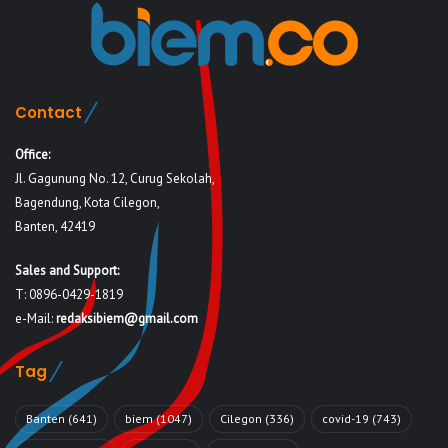
Contact
Office:
Jl. Gagunung No. 12, Curug Sekolah,
Bagendung, Kota Cilegon,
Banten, 42419
Sales and Support:
T: 0896-0429-1819
e-Mail:
redaksibiem@gmail.com
Tag
Banten
(641)
biem
(1047)
Cilegon
(336)
covid-19
(743)