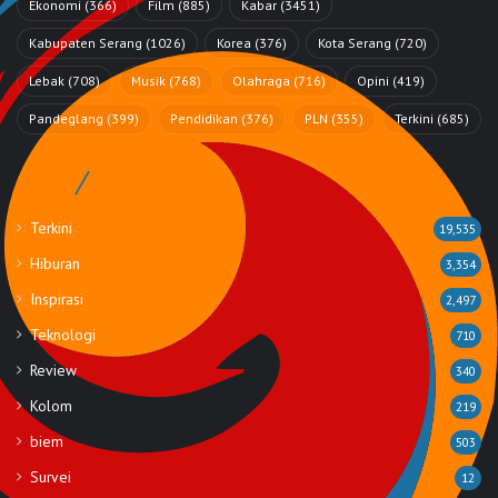
Ekonomi
(366)
Film
(885)
Kabar
(3451)
Kabupaten Serang
(1026)
Korea
(376)
Kota Serang
(720)
Lebak
(708)
Musik
(768)
Olahraga
(716)
Opini
(419)
Pandeglang
(399)
Pendidikan
(376)
PLN
(355)
Terkini
(685)
Rubrik
Terkini
19,535
Hiburan
3,354
Inspirasi
2,497
Teknologi
710
Review
340
Kolom
219
biem
503
Survei
12