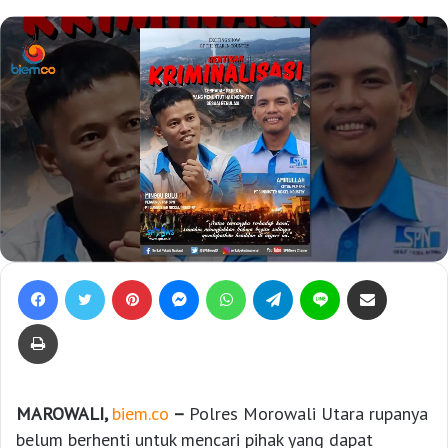
Facebook
Twitter
Pinterest
Messenger
WhatsApp
Telegram
Line
Bagikan lewat e-Mail
Print
MAROWALI,
biem.co
–
Polres Morowali Utara rupanya
belum berhenti untuk mencari pihak yang dapat