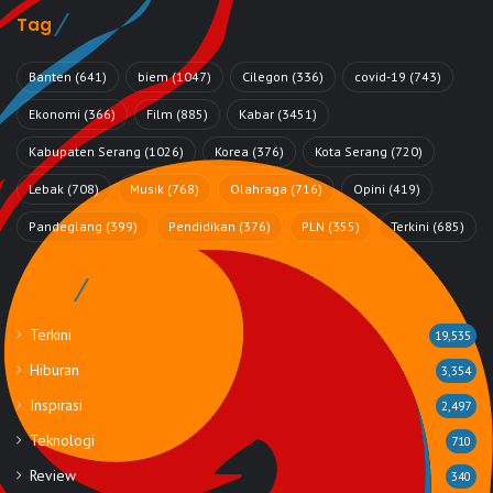
Tag
Banten
(641)
biem
(1047)
Cilegon
(336)
covid-19
(743)
Ekonomi
(366)
Film
(885)
Kabar
(3451)
Kabupaten Serang
(1026)
Korea
(376)
Kota Serang
(720)
Lebak
(708)
Musik
(768)
Olahraga
(716)
Opini
(419)
Pandeglang
(399)
Pendidikan
(376)
PLN
(355)
Terkini
(685)
Rubrik
Terkini
19,535
Hiburan
3,354
Inspirasi
2,497
Teknologi
710
Review
340