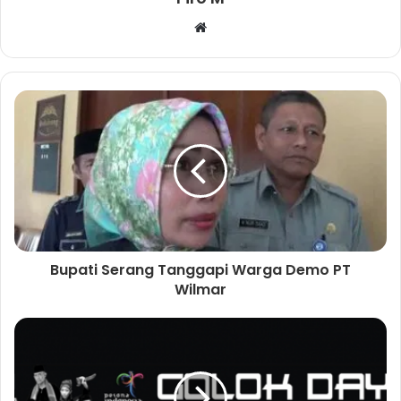
W
e
b
s
i
t
e
Bupati Serang Tanggapi Warga Demo PT
Wilmar