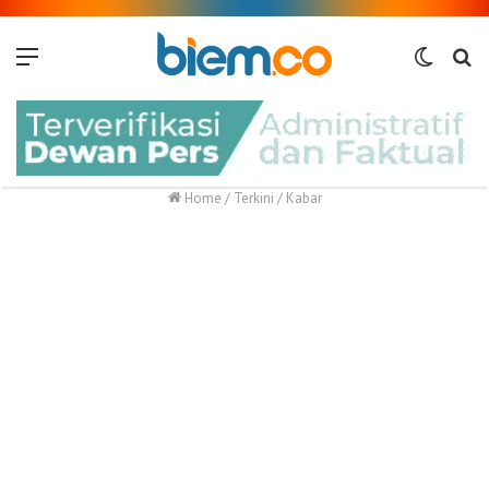
Menu
Switch
Me
skin
Home
/
Terkini
/
Kabar