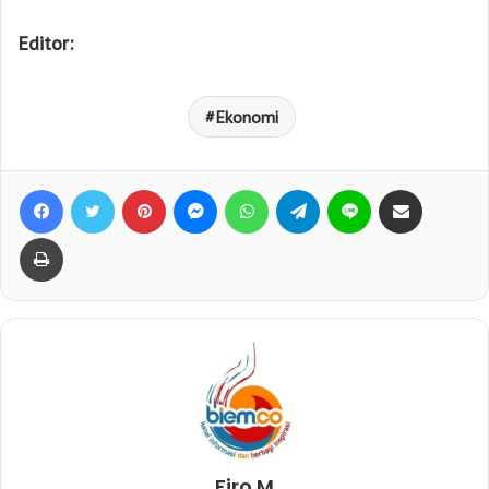
Editor:
Ekonomi
Facebook
Twitter
Pinterest
Messenger
WhatsApp
Telegram
Line
Bagikan lewat e-Mail
Print
Firo M