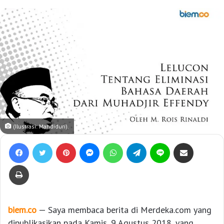
(Ilustrasi: Mahdiduri).
Facebook
Twitter
Pinterest
Messenger
WhatsApp
Telegram
Line
Bagikan lewat e-Mail
Print
biem.co
— Saya membaca berita di Merdeka.com yang
dipublikasikan pada Kamis, 9 Agustus 2018, yang