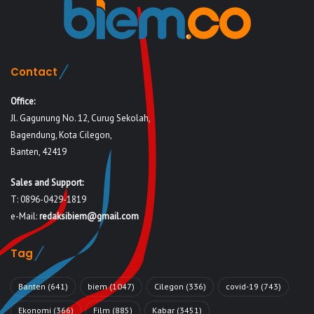
Contact
Office:
Jl. Gagunung No. 12, Curug Sekolah,
Bagendung, Kota Cilegon,
Banten, 42419
Sales and Support:
T: 0896-0429-1819
e-Mail:
redaksibiem@gmail.com
Tag
Banten
(641)
biem
(1047)
Cilegon
(336)
covid-19
(743)
Ekonomi
(366)
Film
(885)
Kabar
(3451)