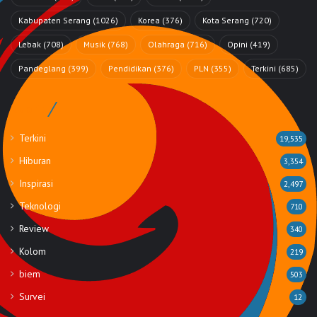
Kabupaten Serang
(1026)
Korea
(376)
Kota Serang
(720)
Lebak
(708)
Musik
(768)
Olahraga
(716)
Opini
(419)
Pandeglang
(399)
Pendidikan
(376)
PLN
(355)
Terkini
(685)
Rubrik
Terkini
19,535
Hiburan
3,354
Inspirasi
2,497
Teknologi
710
Review
340
Kolom
219
biem
503
Survei
12